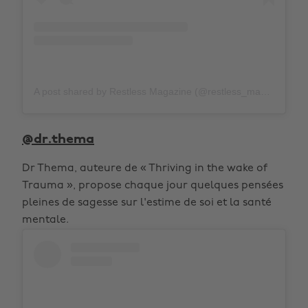
A post shared by Restless Magazine (@restless_mag)
on
Fe
@dr.thema
Dr Thema, auteure de « Thriving in the wake of
Trauma », propose chaque jour quelques pensées
pleines de sagesse sur l'estime de soi et la santé
mentale.