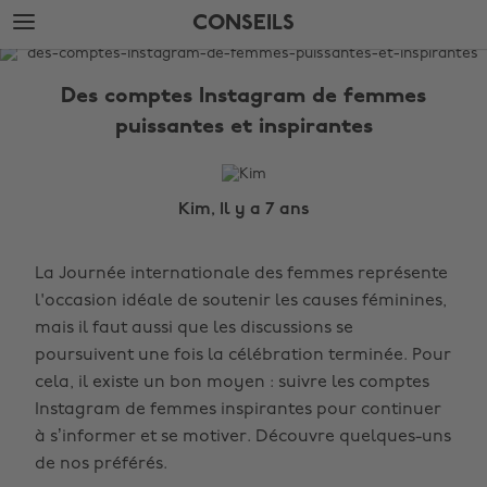
Accéder
Accéder
CONSEILS
directement
directement
au
au
LE
contenu
pied
BLOG
principal
de
Des comptes Instagram de femmes
page
Conseils
puissantes et inspirantes
Kim, Il y a 7 ans
La Journée internationale des femmes représente
l'occasion idéale de soutenir les causes féminines,
mais il faut aussi que les discussions se
poursuivent une fois la célébration terminée. Pour
cela, il existe un bon moyen : suivre les comptes
Instagram de femmes inspirantes pour continuer
à s’informer et se motiver. Découvre quelques-uns
de nos préférés.