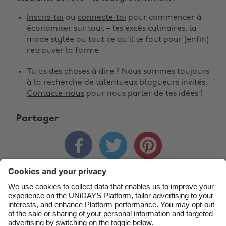
Modifier la région
Inscris-toi
ou
connecte-toi
pour commencer à
économiser sur tout – les excès culinaires, la
Australia
Nederland
mode stylée ou tout ce qu’il te faut pour (enfin)
retrouver la forme.
Belgique
New Zealand
Brasil
Norge
Tu as des choses à dire ? Nous sommes toujours
à la recherche de talentueux blogueurs invités.
Canada
Österreich
Contacte-nous
pour nous parler de tes idées !
Danmark
Schweiz
Partager
Deutschland
Singapore



España
South Korea
France
Suomi
India
Sverige
Nous contacter
Entreprise
Presse
Carrières
Indonesia
United Kingdom
Ireland
United States