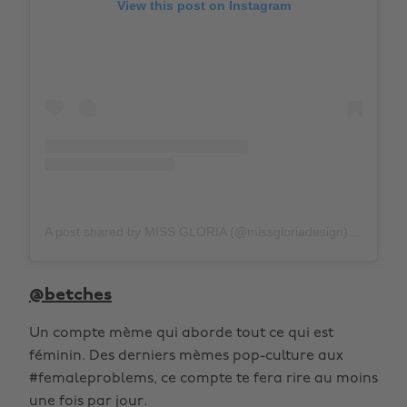
View this post on Instagram
A post shared by MISS GLORIA (@missgloriadesign)
on
Jan
@betches
Un compte mème qui aborde tout ce qui est
féminin. Des derniers mèmes pop-culture aux
#femaleproblems, ce compte te fera rire au moins
une fois par jour.