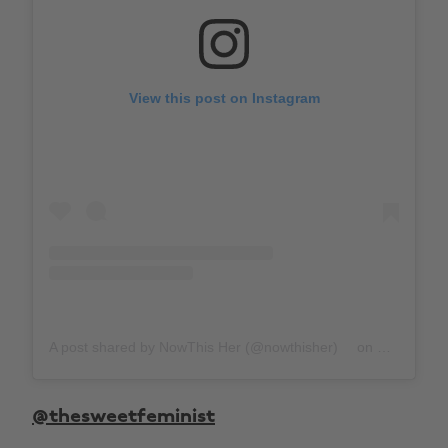
View this post on Instagram
A post shared by NowThis Her (@nowthisher)
on
Feb 29, 20
@thesweetfeminist