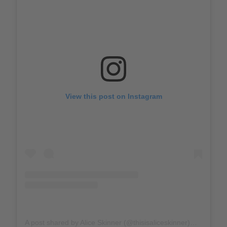
View this post on Instagram
A post shared by Alice Skinner (@thisisaliceskinner)
on
Aug 