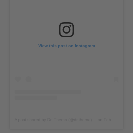
View this post on Instagram
A post shared by Dr. Thema (@dr.thema)
on
Feb 22, 2020 at 6:44am PST