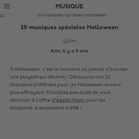
Accéder
Accéder
MUSIQUE
directement
directement
au
au
LE
contenu
pied
BLOG
principal
de
20 musiques spéciales Halloween
page
Musique
Kim, Il y a 9 ans
À Halloween, c’est le moment où jamais d’écouter
une playlist qui déchire ! Découvrez nos 20
chansons préférées pour un Halloween encore
plus effrayant. N’oubliez pas aussi de vous
abonner à l’offre
d’Apple Music
pour les
étudiants, à seulement 4,99€ !