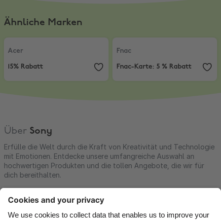
Ähnliche Marken
Acer
,
15% Rabatt
Fnac
,
Fnac-Karte: 5 % Rabatt
Acer
Fnac
15% Rabatt
Fnac-Karte: 5 % Rabatt
Über
Sony
Erfülle die Welt durch die Kraft von Kreativität und Technologie
mit Emotionen. Entdecke unsere umfangreiche Auswahl an
hochwertigen Produkten und die tollen Angebote, die wir für
dich bereithalten.