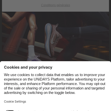
Australia
Nederland
Conditions générales
Belgique
New Zealand
Brasil
Norge
Canada
Österreich
Danmark
Schweiz
Deutschland
Singapore
España
South Korea
France
Suomi
India
Sverige
Indonesia
United Kingdom
Ireland
United States
Italia
Việt Nam
Assistance
Conditions générales d’utilisation
Politique en matière de cookies
Paramètres des cookies
Malaysia
ไทย
Politique de confidentialité
Accessibilité