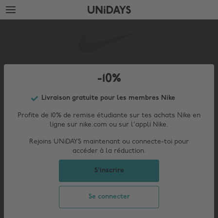
Accéder
Accéder
directement
directement
Nike
au
au
contenu
pied
principal
de
page
-10%
Valid:check
Livraison gratuite pour les membres Nike
Profite de 10% de remise étudiante sur tes achats Nike en
ligne sur nike.com ou sur l'appli Nike.
Rejoins UNiDAYS maintenant ou connecte-toi pour
accéder à la réduction.
S'inscrire
Modifier la région
Se connecter