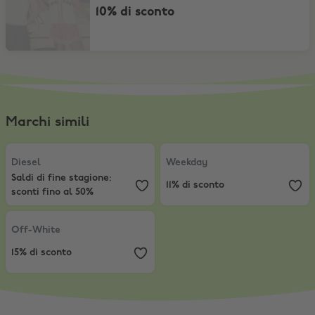
10% di sconto
Marchi simili
Diesel
,
Saldi di fine stagione: sconti fino al 50%
Weekday
,
11% di sconto
Diesel
Weekday
Saldi di fine stagione:
11% di sconto
sconti fino al 50%
Off-White
,
15% di sconto
Off-White
15% di sconto