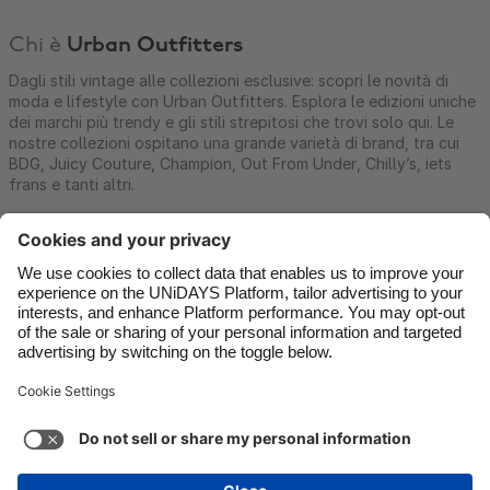
Chi è
Urban Outfitters
Dagli stili vintage alle collezioni esclusive: scopri le novità di
moda e lifestyle con Urban Outfitters. Esplora le edizioni uniche
dei marchi più trendy e gli stili strepitosi che trovi solo qui. Le
nostre collezioni ospitano una grande varietà di brand, tra cui
BDG, Juicy Couture, Champion, Out From Under, Chilly’s, iets
frans e tanti altri.
Contatti
Aziende
Stampa
Lavora con noi
Assistenza
Termini di servizio
Informativa sui cookie
Impostazioni dei cookie
Informativa sulla Privacy
Accessibilità
Trasparenza
Italia