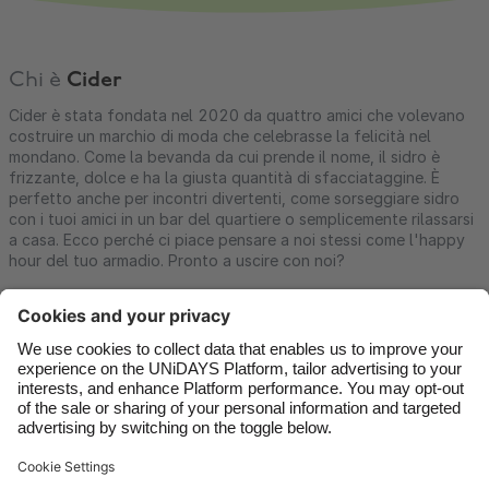
Chi è
Cider
Cider è stata fondata nel 2020 da quattro amici che volevano
costruire un marchio di moda che celebrasse la felicità nel
mondano. Come la bevanda da cui prende il nome, il sidro è
frizzante, dolce e ha la giusta quantità di sfacciataggine. È
perfetto anche per incontri divertenti, come sorseggiare sidro
con i tuoi amici in un bar del quartiere o semplicemente rilassarsi
a casa. Ecco perché ci piace pensare a noi stessi come l'happy
hour del tuo armadio. Pronto a uscire con noi?
Contatti
Aziende
Stampa
Lavora con noi
Assistenza
Termini di servizio
Informativa sui cookie