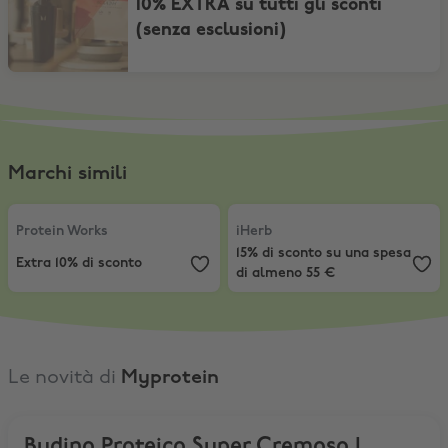
10% EXTRA su tutti gli sconti
(senza esclusioni)
Marchi simili
Protein Works
,
Extra 10% di sconto
iHerb
,
15% di sconto su una spesa
Protein Works
iHerb
15% di sconto su una spesa
Extra 10% di sconto
di almeno 55 €
Le novità di
Myprotein
Budino Proteico Super Cremoso |