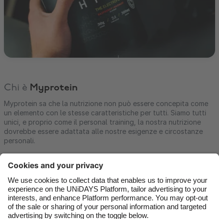
Chi è
Myprotein
Myprotein sa che la nutrizione non può essere concepita come
un elemento con le stesse caratteristiche per tutti. Siamo tutti
unici, e proprio come il personal training, la nostra nutrizione
dovrebbe essere adattata alle nostre esigenze e circostanze
personali.
Contatti
Aziende
Stampa
Lavora con noi