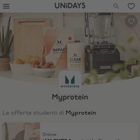
UNiDAYS
Myprotein
Le offerte studenti di
Myprotein
10% EXTRA su tutti gli sconti (senza esclusioni)
Online