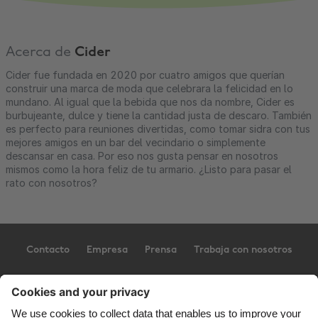
Acerca de
Cider
Cider fue fundada en 2020 por cuatro amigos que querían
construir una marca de moda que celebrara la felicidad en lo
mundano. Al igual que la bebida que nos da nombre, Cider es
burbujeante, dulce y tiene la cantidad justa de descaro. También
es perfecto para reuniones divertidas, como tomar sidra con tus
mejores amigos en un bar del vecindario o simplemente
descansar en casa. Por eso nos gusta pensar en nosotros
mismos como la hora feliz de tu armario. ¿Listo para pasar el
rato con nosotros?
Contacto
Empresa
Prensa
Trabaja con nosotros