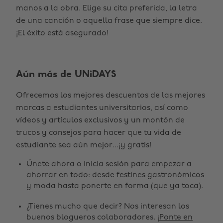
manos a la obra. Elige su cita preferida, la letra
de una canción o aquella frase que siempre dice.
¡El éxito está asegurado!
Aún más de UNiDAYS
Ofrecemos los mejores descuentos de las mejores
marcas a estudiantes universitarios, así como
vídeos y artículos exclusivos y un montón de
Cambiar región
trucos y consejos para hacer que tu vida de
estudiante sea aún mejor...¡y gratis!
Australia
Nederland
Únete ahora
o
inicia sesión
para empezar a
Belgique
New Zealand
ahorrar en todo: desde festines gastronómicos
y moda hasta ponerte en forma (que ya toca).
Brasil
Norge
¿Tienes mucho que decir? Nos interesan los
Canada
Österreich
buenos blogueros colaboradores. ¡
Ponte en