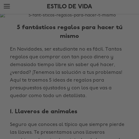
Ir
Ir
ESTILO DE VIDA
directamente
directamente
al
al
THE
contenido
pie
EDIT
principal
de
5 fantásticos regalos para hacer tú
página
Estilo
mismo
de
En Navidades, ser estudiante no es fácil. Tantos
vida
regalos que comprar con tan poco dinero y
demasiado tiempo libre sin saber qué hacer,
¿verdad? ¡Tenemos la solución a tus problemas!
Aquí te traemos 5 ideas de regalos para
presupuestos ajustados y con los que vas a
quedar como todo un detallista.
1. Llaveros de animales
Seguro que conoces al típico que siempre pierde
las llaves. Te presentamos unos llaveros