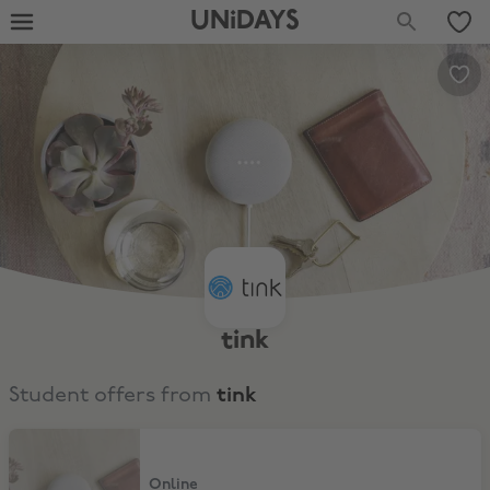
UNiDAYS
tink
Student offers from
tink
5% Rabatt auf alles*
Online