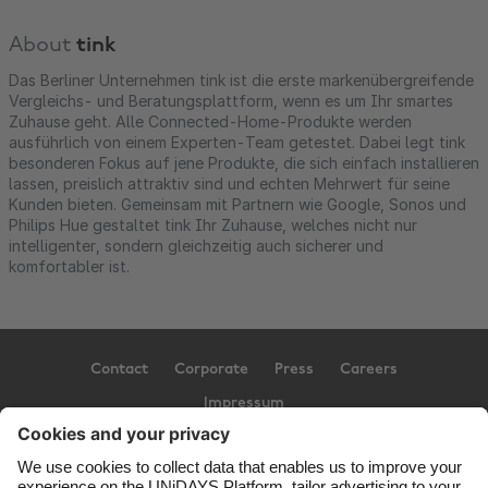
About
tink
Das Berliner Unternehmen tink ist die erste markenübergreifende
Vergleichs- und Beratungsplattform, wenn es um Ihr smartes
Zuhause geht. Alle Connected-Home-Produkte werden
ausführlich von einem Experten-Team getestet. Dabei legt tink
besonderen Fokus auf jene Produkte, die sich einfach installieren
lassen, preislich attraktiv sind und echten Mehrwert für seine
Kunden bieten. Gemeinsam mit Partnern wie Google, Sonos und
Philips Hue gestaltet tink Ihr Zuhause, welches nicht nur
intelligenter, sondern gleichzeitig auch sicherer und
komfortabler ist.
Contact
Corporate
Press
Careers
Impressum