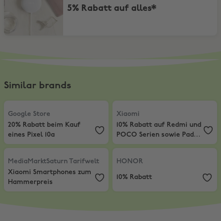
5% Rabatt auf alles*
Similar brands
Google Store
,
20% Rabatt beim Kauf eines Pixel 10a
Xiaomi
,
10% Rabatt auf Redmi un
Google Store
Xiaomi
20% Rabatt beim Kauf
10% Rabatt auf Redmi und
eines Pixel 10a
POCO Serien sowie Pad-
Produkte
MediaMarktSaturn Tarifwelt
,
Xiaomi Smartphones zum Hammerpre
HONOR
,
10% Rabatt
MediaMarktSaturn Tarifwelt
HONOR
Xiaomi Smartphones zum
10% Rabatt
Hammerpreis