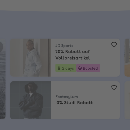
JD Sports
,
20% Rabatt auf Vollpreisartikel
EN
JD Sports
20% Rabatt auf
Vollpreisartikel
2 days
Boosted
Footasylum
,
10% Studi-Rabatt
A
Footasylum
10% Studi-Rabatt