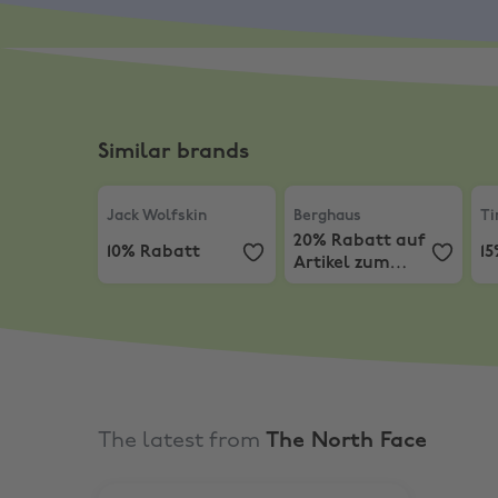
Similar brands
Jack Wolfskin
,
10% Rabatt
Berghaus
,
20% Rabatt auf
Ti
Jack Wolfskin
Berghaus
Ti
20% Rabatt auf
10% Rabatt
1
Artikel zum
vollen Preis
The latest from
The North Face