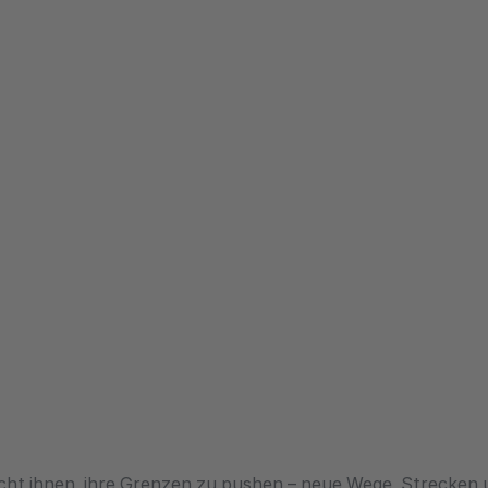
icht ihnen, ihre Grenzen zu pushen – neue Wege, Strecken