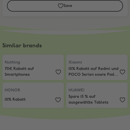
Save
Similar brands
Nothing
,
70€ Rabatt auf Smartphones
Xiaomi
,
10% Rabatt auf Redmi un
Nothing
Xiaomi
70€ Rabatt auf
10% Rabatt auf Redmi und
Smartphones
POCO Serien sowie Pad-
Produkte
HONOR
,
10% Rabatt
HUAWEI
,
Spare 15 % auf ausgewäh
HONOR
HUAWEI
Spare 15 % auf
10% Rabatt
ausgewählte Tablets