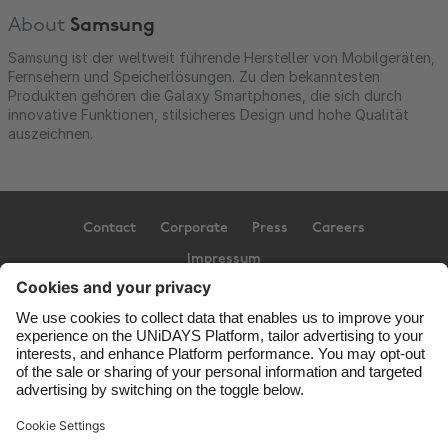
About
Samsung
Samsung ist der weltweit führende Hersteller von Mobilgeräten,
Fernsehern und Speicherlösungen. Zu den bekanntesten
Produkten gehören die Galaxy Smartphones, die sich durch
innovative Funktionen, stilsicheres Design und hohe Qualität
auszeichnen.
Contact
Corporate
Press
Careers
Impressum
Support
Terms of Service
Cookie Policy