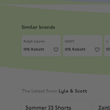
Similar brands
Ralph Lauren
,
10% Rabatt
GANT
,
10% Rabatt
J. 
Ralph Lauren
GANT
J.
10% Rabatt
10% Rabatt
1
The latest from
Lyle & Scott
Sommer 23 Shorts
Zeit