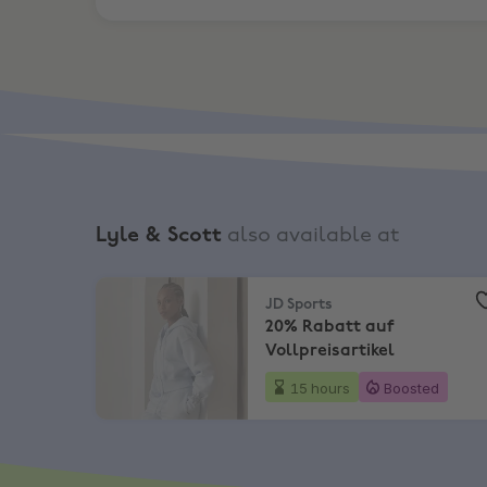
Lyle & Scott
also available at
JD Sports
,
20% Rabatt auf Vollpreisartikel
JD Sports
20% Rabatt auf
Vollpreisartikel
15 hours
Boosted