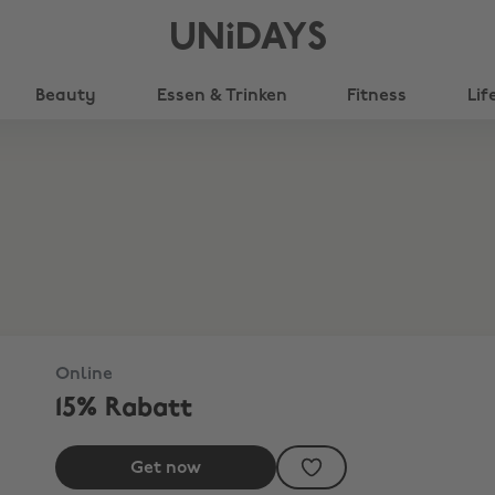
UNiDAYS
Beauty
Essen & Trinken
Fitness
Lif
Online
15% Rabatt
Get now