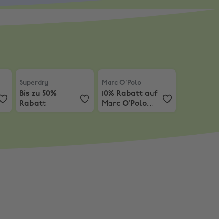
 % Extra-Rabatt
att für Neukund:innen
Superdry
,
Bis zu 50% Rabatt
Marc O'Polo
,
10% Rabatt auf Ma
Superdry
Marc O'Polo
Bis zu 50%
10% Rabatt auf
Rabatt
Marc O'Polo
Denim