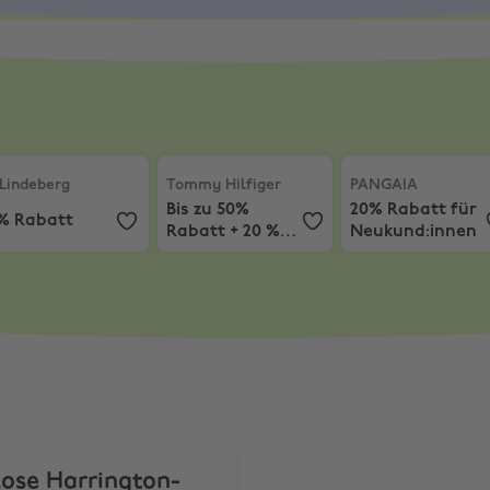
Lindeberg
,
15% Rabatt
Tommy Hilfiger
,
Bis zu 50% Rabatt + 20
PANGAIA
,
20% Rab
 Lindeberg
Tommy Hilfiger
PANGAIA
Bis zu 50%
20% Rabatt für
5% Rabatt
Rabatt + 20 %
Neukund:innen
Extra-Rabatt
lose Harrington-