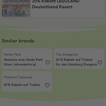
20% Rabatt LEGOLAND
Deutschland Resort
Similar brands
Heide Park
,
Gewinne eine Heide Park Silver Jahreskarte!🎢
The Dungeons
,
20 % Rabatt auf 
Heide Park
The Dungeons
Gewinne eine Heide Park
20 % Rabatt auf Tickets
Silver Jahreskarte!🎢
für das Hamburg Dungeon
Madame Tussauds
,
20 % Rabatt auf Tickets
Madame Tussauds
20 % Rabatt auf Tickets