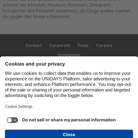
arbeitet mit Athleten, Musikern, Künstlern, Designern,
Fotografen und Pionieren zusammen, die Dinge anders machen,
die gegen den Strom schwimmen.
Contact
Corporate
Press
Careers
Impressum
Support
Terms of Service
Cookie Policy
Cookie settings
Privacy Policy
Accessibility
Ad Disclosure
Germany