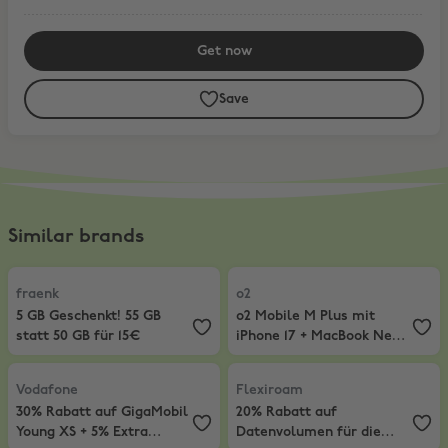
Get now
Save
Similar brands
fraenk
,
5 GB Geschenkt! 55 GB statt 50 GB für 15€
o2
,
o2 Mobile M Plus mit iPhone 
fraenk
o2
5 GB Geschenkt! 55 GB
o2 Mobile M Plus mit
statt 50 GB für 15€
iPhone 17 + MacBook Neo +
40€ Gutschein
Vodafone
,
30% Rabatt auf GigaMobil Young XS + 5% Extra Rabatt
Flexiroam
,
20% Rabatt auf Datenv
Vodafone
Flexiroam
30% Rabatt auf GigaMobil
20% Rabatt auf
Young XS + 5% Extra
Datenvolumen für die