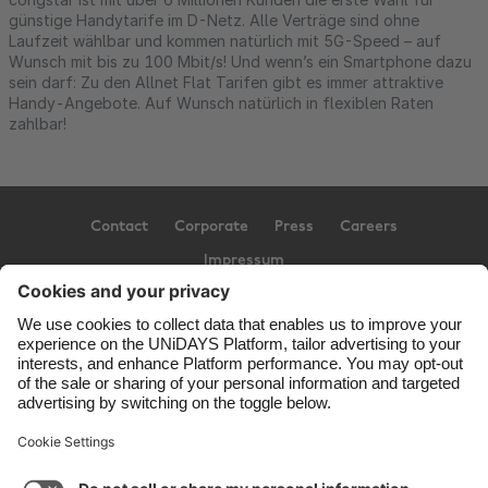
günstige Handytarife im D-Netz. Alle Verträge sind ohne
Laufzeit wählbar und kommen natürlich mit 5G-Speed – auf
Wunsch mit bis zu 100 Mbit/s! Und wenn’s ein Smartphone dazu
sein darf: Zu den Allnet Flat Tarifen gibt es immer attraktive
Handy-Angebote. Auf Wunsch natürlich in flexiblen Raten
zahlbar!
Contact
Corporate
Press
Careers
Impressum
Support
Terms of Service
Cookie Policy