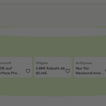
udenten im NBB Campus Programm
uf den Drucker HP ENVY 6532E ALL-IN-ONE DRUCKER
rosoft
,
-30% auf Surface Pro Certified Refurbished
DHgate
,
11,88€ Rabatt ab 85,14€
AliExpress
,
Nur fü
crosoft
DHgate
AliExpress
30% auf
11,88€ Rabatt ab
Nur für
rface Pro
85,14€
Neukund:innen:
rtified
8€ Rabatt
efurbished