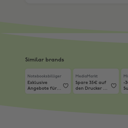
Similar brands
Notebooksbilliger
,
Exklusive Angebote für St
MediaMarkt
,
Spare 35€ a
Mic
Notebooksbilliger
MediaMarkt
Mi
Exklusive
Spare 35€ auf
-
Angebote für
den Drucker HP
Su
Studenten im
ENVY 6532E
Ce
NBB Campus
ALL-IN-ONE
R
Programm
DRUCKER