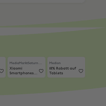
r Neukund:innen: 8€ Rabatt
MediaMarktSaturn Tarifwelt
Medion
,
Xiaomi Smartphones zu
,
18% Rabatt auf Tablets
MediaMarktSaturn Tarifwelt
Medion
Xiaomi
18% Rabatt auf
Smartphones
Tablets
zum
Hammerpreis