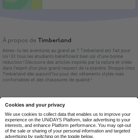
À propos de
Timberland
Aimes-tu les aventures au grand air ? Timberland est fait pour
toi ! Et tous les étudiants bénéficient bien sûr d'une bonne
réduction ! Découvre des articles inspirés par la nature et créés
dans l’esprit d’un plus grand respect de la planète. Shoppe chez
Timberland dès aujourd'hui pour des vêtements stylés mais
confortables et des chaussures de qualité !
Nous contacter
Entreprise
Presse
Carrières