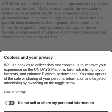
ASICS est sur le point de devenir la marque numéro un pour les
passionnés de sport. ASICS a pour objectif de vous aider à
réaliser votre potentiel sportif, en s'engageant à toujours
proposer les meilleurs produits disponibles, à tirer le meilleur
parti de leurs avancées technologiques, et à repousser les
limites de ce que l'on peut apprendre du corps et de ses
besoins en équipement athlétique. ASICS s'engage à apporter
l'harmonie dans le corps et l'âme.
Nous contacter
Entreprise
Presse
Carrières
Assistance
Conditions générales d’utilisation
Politique en matière de cookies
Paramètres des cookies
Politique de confidentialité
Accessibilité
Divulgation publicitaire
Belgique