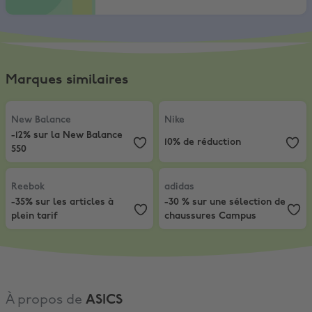
Marques similaires
New Balance
,
-12% sur la New Balance 550
Nike
,
10% de réduction
New Balance
Nike
-12% sur la New Balance
10% de réduction
550
Reebok
,
-35% sur les articles à plein tarif
adidas
,
-30 % sur une sélection 
Reebok
adidas
-35% sur les articles à
-30 % sur une sélection de
plein tarif
chaussures Campus
À propos de
ASICS