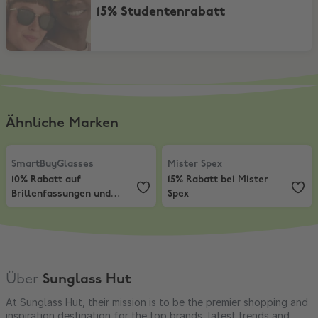
15% Studentenrabatt
Ähnliche Marken
SmartBuyGlasses
,
10% Rabatt auf Brillenfassungen und Gläser
Mister Spex
,
15% Rabatt bei Miste
SmartBuyGlasses
Mister Spex
10% Rabatt auf
15% Rabatt bei Mister
Brillenfassungen und
Spex
Gläser
Über
Sunglass Hut
At Sunglass Hut, their mission is to be the premier shopping and
inspiration destination for the top brands, latest trends and