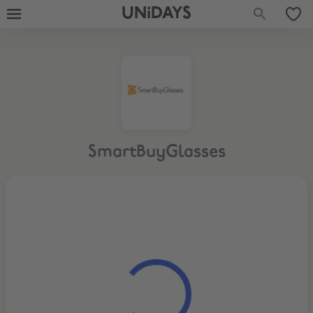
UNiDAYS
SmartBuyGlasses