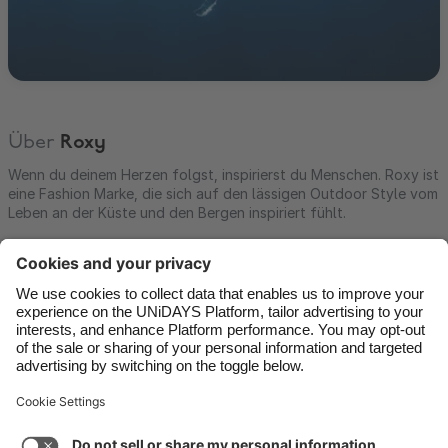
Über
Roxy
Wenn du deinem Herzen folgst, inspirierst du Menschen. Roxy ist
eine Fashion Marke, die sich auf den lässigen Outdoor Style vom
Leben an der Küste und den Bergen inspiriert fühlt.
Kontakt
Unternehmen
Presse
Karriere
Support
Service-Bedingungen
Cookie-Richtlinie
Cookie-Einstellungen
Datenschutzrichtlinien