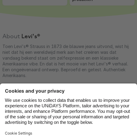
About
Levi’s®
Toen Levi's® Strauss in 1873 de blauwe jeans uitvond, wist hij
niet dat hij een wereldwijd merk aan het creëren was dat
vandaag bekend staat om zelfexpressie en een klassieke
Amerikaanse vibe. En dat is het mooie van het Levi's® verhaal.
Een ongeëvenaard ontwerp. Beproefd en getest. Authentiek
Amerikaans.
Contact
Corporate
Press
Careers