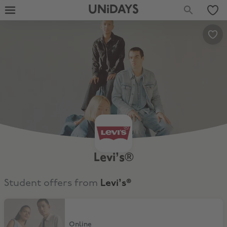
UNiDAYS
Levi’s®
Student offers from
Levi’s®
20% studentenkorting
Online