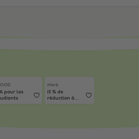
 clients
OOD
,
15% pour les étudiants
iHerb
,
15 % de réduction à partir de 55 €
FOOD
iHerb
% pour les
15 % de
tudiants
réduction à
partir de 55 €
d'achat