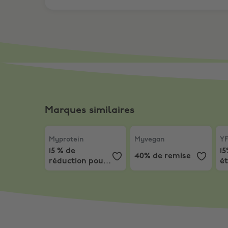
Marques similaires
Myprotein
,
15 % de réduction pour les nouveaux
Myvegan
,
40% de remise
YF
Myprotein
Myvegan
Y
15 % de
15
40% de remise
réduction pour
é
les nouveaux
clients