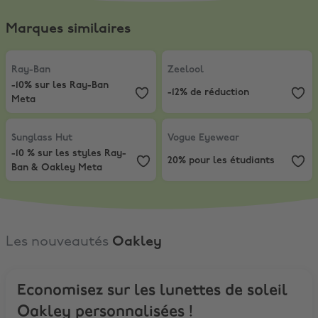
Marques similaires
Ray-Ban
,
-10% sur les Ray-Ban Meta
Zeelool
,
-12% de réduction
Ray-Ban
Zeelool
-10% sur les Ray-Ban
-12% de réduction
Meta
Sunglass Hut
,
-10 % sur les styles Ray-Ban & Oakley Meta
Vogue Eyewear
,
20% pour les étu
Sunglass Hut
Vogue Eyewear
-10 % sur les styles Ray-
20% pour les étudiants
Ban & Oakley Meta
Les nouveautés
Oakley
Economisez sur les lunettes de soleil
Oakley personnalisées !