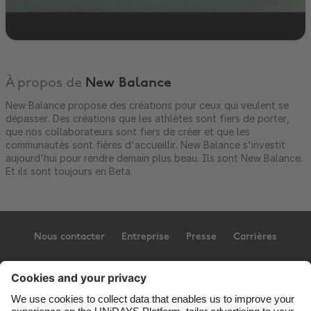
À propos de
New Balance
New Balance propose des créations pour ceux qui veulent se
dépasser. Des créations que les athlètes sont fiers de porter,
que nos collaborateurs sont fiers de créer et que les
communautés sont fières d'accueillir. New Balance s'investit
aujourd'hui pour rendre demain plus beau. Ils sont New Balance.
Et ils sont toujours en Beta.
Nous contacter
Entreprise
Presse
Carrières