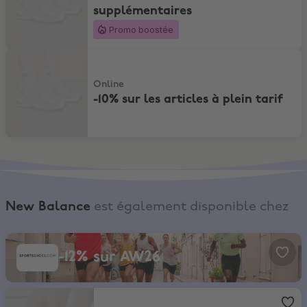
supplémentaires
Promo boostée
-10% sur les articles à plein tarif
Online
-10% sur les articles à plein tarif
New Balance
est également disponible chez
SportsShoes, -12% sur AW26
-12% sur AW26
Foot Locker
,
-10% pour les étudiants