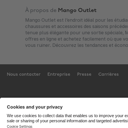
À propos de
Mango Outlet
Mango Outlet est l’endroit idéal pour les étud
chaussures et accessoires des saisons précéden
tenue plus élégante pour une sortie spéciale, M
offres en ligne et achetez facilement où que v
vous ruiner. Découvrez les tendances et écono
Nous contacter
Entreprise
Presse
Carrières
Assistance
Conditions générales d’utilisation