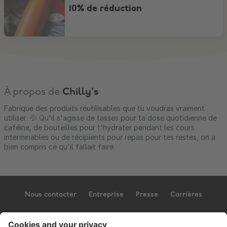
10% de réduction
À propos de
Chilly's
Fabrique des produits réutilisables que tu voudras vraiment
utiliser. 💦 Qu'il s'agisse de tasses pour ta dose quotidienne de
caféine, de bouteilles pour t'hydrater pendant les cours
interminables ou de récipients pour repas pour tes restes, on a
bien compris ce qu'il fallait faire.
Nous contacter
Entreprise
Presse
Carrières