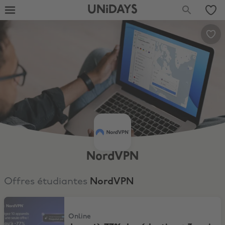
UNiDAYS
NordVPN
Offres étudiantes
NordVPN
Jusqu’à 77% de réduction + 3 mois offerts
Online