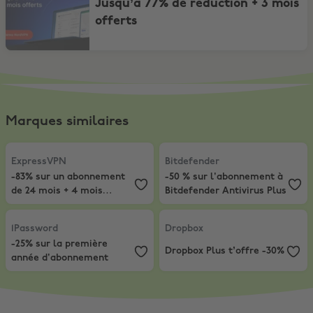
Jusqu’à 77% de réduction + 3 mois
offerts
Marques similaires
ExpressVPN
,
-83% sur un abonnement de 24 mois + 4 mois supplé
Bitdefender
,
-50 % sur l'abonneme
ExpressVPN
Bitdefender
-83% sur un abonnement
-50 % sur l'abonnement à
de 24 mois + 4 mois
Bitdefender Antivirus Plus
supplémentaire
1Password
,
-25% sur la première année d'abonnement
Dropbox
,
Dropbox Plus t’offre -3
1Password
Dropbox
-25% sur la première
Dropbox Plus t’offre -30%
année d'abonnement