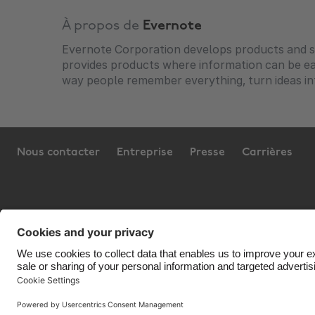
À propos de
Evernote
Evernote Corporation develops products and se
provides products where information can be ea
way people remember everything, turn ideas in
Nous contacter
Entreprise
Presse
Carrières
Assistance
Conditions générales d’utilisation