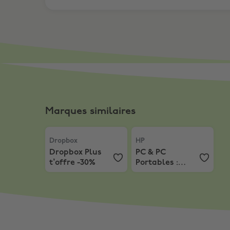
Marques similaires
Dropbox
,
Dropbox Plus t’offre -30%
HP
,
PC & PC Portables : J
Dropbox
HP
Dropbox Plus
PC & PC
t’offre -30%
Portables :
Jusqu'à 7% sur
les PC