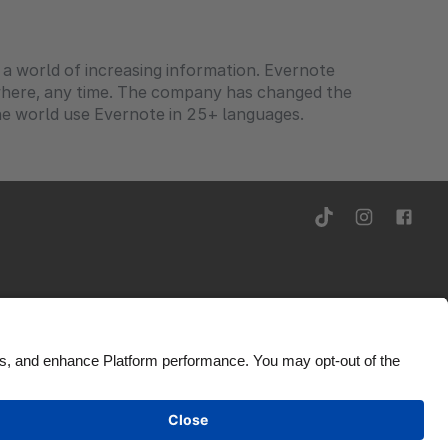
a world of increasing information. Evernote
ywhere, any time. The company has changed the
he world use Evernote in 25+ languages.
es
Politique de confidentialité
Accessibilité