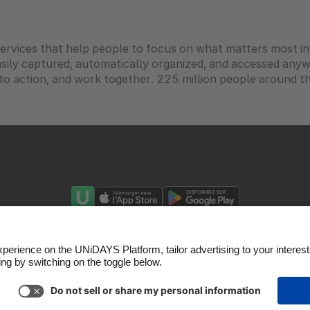
rvices that help people to focus on what matters most in 
sily captured, automatically organized, and accessed an
to action, and work together. 225 million people around t
Politique en matière de cookies
Paramètres des cooki
Divulgation publicitaire
France
Copyright © UNiDAYS®. Tous droits réservés.