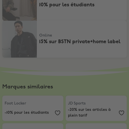
10% pour les étudiants
15% sur BSTN private+home label
Online
15% sur BSTN private+home label
Marques similaires
Foot Locker
,
-10% pour les étudiants
JD Sports
,
-20% sur les articles à 
Foot Locker
JD Sports
-20% sur les articles à
-10% pour les étudiants
plein tarif
Reebok
,
-15%
size?
,
Nouvelle collection