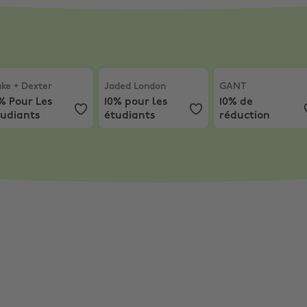
5 % de réduction
e + Dexter
,
15% Pour Les Étudiants
Jaded London
,
10% pour les étudiants
GANT
,
10% de réd
ke + Dexter
Jaded London
GANT
% Pour Les
10% pour les
10% de
tudiants
étudiants
réduction