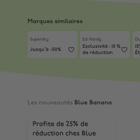
Marques similaires
Superdry
,
Jusqu’à -50%
Ed Hardy
,
Exclusivité : 1
Duk
Superdry
Ed Hardy
Du
Exclusivité : 15 %
15
Jusqu’à -50%
de réduction
É
Les nouveautés
Blue Banana
Profite de 25% de
réduction chez Blue