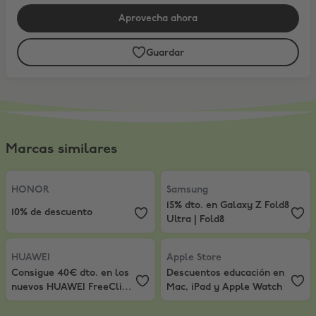
Aprovecha ahora
Guardar
Marcas similares
HONOR
,
10% de descuento
Samsung
,
15% dto. en Galaxy Z Fo
HONOR
Samsung
15% dto. en Galaxy Z Fold8
10% de descuento
Ultra | Fold8
HUAWEI
,
Consigue 40€ dto. en los nuevos HUAWEI FreeClip 2 S + R
Apple Store
,
Descuentos educació
HUAWEI
Apple Store
Consigue 40€ dto. en los
Descuentos educación en
nuevos HUAWEI FreeClip 2
Mac, iPad y Apple Watch
S + Regalo limitado