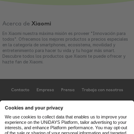
Acerca de
Xiaomi
En Xiaomi nuestra máxima misión es proveer "Innovación para
todos". Ofrecemos los mejores productos a precios especiales
en la categoría de smartphones, ecosistema, movilidad y
entretenimiento para hacer tu vida y tu hogar más smart.
Descubre todos los productos que Xiaomi te puede ofrecer y
hazte fan de Xiaomi.
Contacto
Empresa
Prensa
Trabaja con nosotros