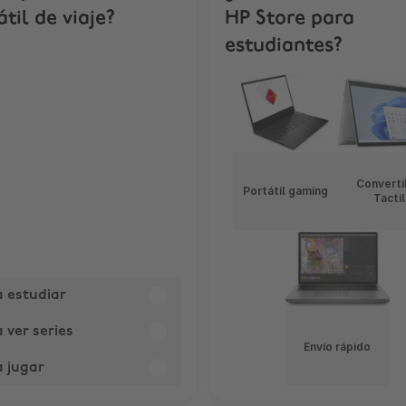
átil de viaje?
HP Store para
estudiantes?
Converti
Portátil gaming
Tactil
a estudiar
 ver series
Envío rápido
a jugar