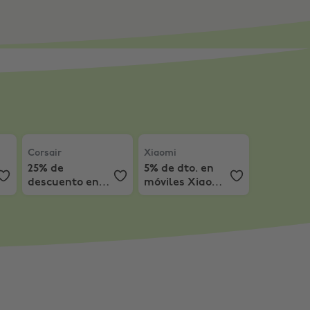
escuento
Corsair
,
25% de descuento en artículos de memoria se
Xiaomi
,
5% de dto. en móviles Xi
Corsair
Xiaomi
25% de
5% de dto. en
descuento en
móviles Xiaomi
artículos de
Series
memoria
seleccionados