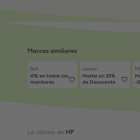
Marcas similares
Dell
,
10% en todos los monitores
Lenovo
,
Hasta un 20% de
MS
Dell
Lenovo
MS
10% en todos los
Hasta un 20%
H
monitores
de Descuento
-1
M
Lo último de
HP