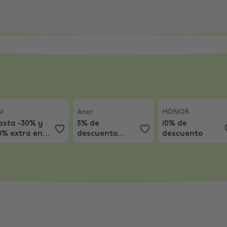
 Descuento
I
,
Hasta -30% y -10% extra en Monitores
Acer
,
5% de descuento extra en Gaming
HONOR
,
10% de d
I
Acer
HONOR
asta -30% y
5% de
10% de
0% extra en
descuento
descuento
onitores
extra en
Gaming