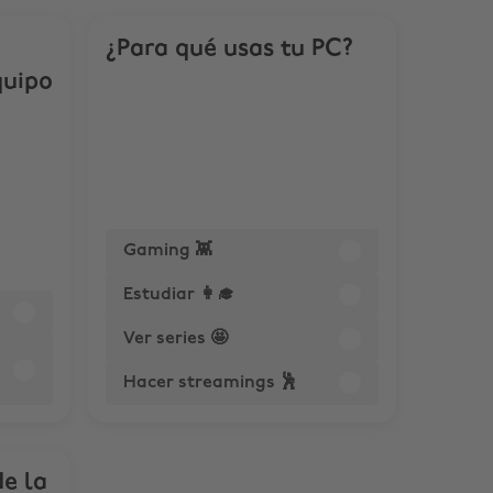
¿Para qué usas tu PC?
quipo
Gaming 👾
Estudiar 👩‍🎓
Ver series 🤩
Hacer streamings 🕺
e la