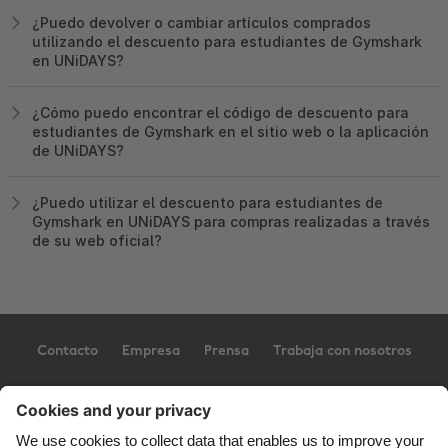
¿Puedo devolver o cambiar artículos comprados
utilizando el descuento para estudiantes de Gymshark
en UNiDAYS?
¿Cómo puedo encontrar el código de descuento para
estudiantes de Gymshark en el sitio web o la aplicación
de UNiDAYS?
¿Puedo utilizar el descuento para estudiantes de
Gymshark en UNiDAYS para compras realizadas a través
de su web oficial?
Contacto
Empresa
Prensa
Trabaja con nosotros