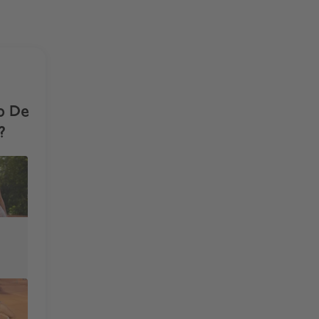
b De
?