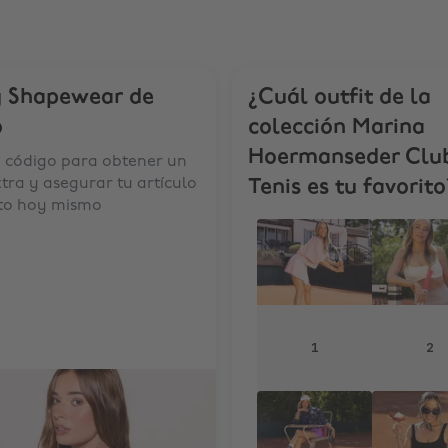
y Shapewear de
¿Cuál outfit de la
o
colección Marina
Hoermanseder Clu
u código para obtener un
xtra y asegurar tu artículo
Tenis es tu favorito
ito hoy mismo
1
2