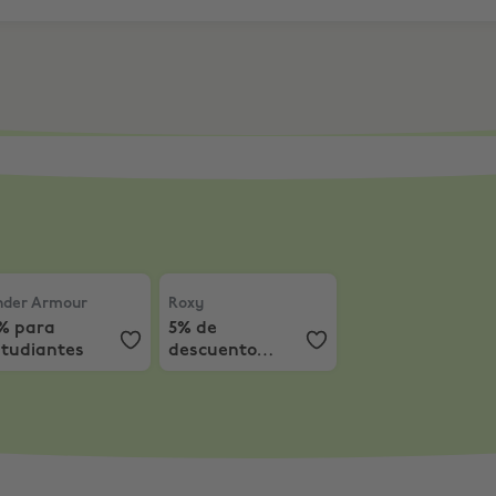
diantes
der Armour
,
15% para estudiantes
Roxy
,
5% de descuento extra
der Armour
Roxy
5% para
5% de
studiantes
descuento
extra