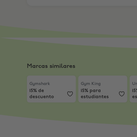
Marcas similares
Gymshark
,
15% de descuento
Gym King
,
15% para estu
Un
Gymshark
Gym King
Un
15% de
15% para
1
descuento
estudiantes
e