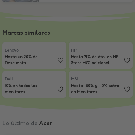
Marcas similares
Lenovo
,
Hasta un 20% de Descuento
HP
,
Hasta 21% de dto.​ en HP Stor
Lenovo
HP
Hasta un 20% de
Hasta 21% de dto.​ en HP
Descuento
Store +5% adicional
Dell
,
10% en todos los monitores
MSI
,
Hasta -30% y -10% extra en 
Dell
MSI
10% en todos los
Hasta -30% y -10% extra
monitores
en Monitores
Lo último de
Acer