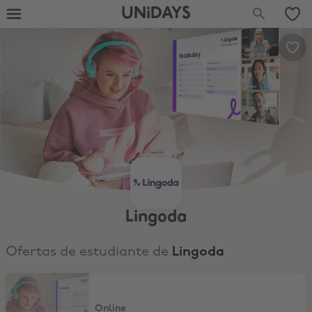
UNiDAYS
Lingoda
Ofertas de estudiante de
Lingoda
€20 Off on the sign-up deposit
Online