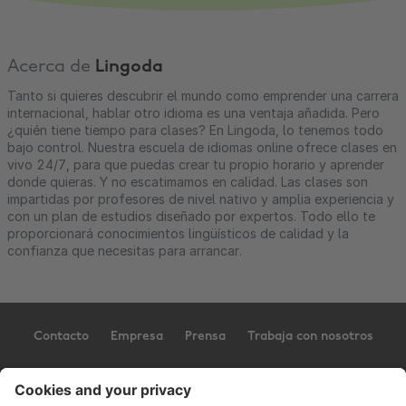
Acerca de
Lingoda
Tanto si quieres descubrir el mundo como emprender una carrera
internacional, hablar otro idioma es una ventaja añadida. Pero
¿quién tiene tiempo para clases? En Lingoda, lo tenemos todo
bajo control. Nuestra escuela de idiomas online ofrece clases en
vivo 24/7, para que puedas crear tu propio horario y aprender
donde quieras. Y no escatimamos en calidad. Las clases son
impartidas por profesores de nivel nativo y amplia experiencia y
con un plan de estudios diseñado por expertos. Todo ello te
proporcionará conocimientos lingüísticos de calidad y la
confianza que necesitas para arrancar.
Contacto
Empresa
Prensa
Trabaja con nosotros