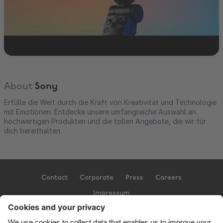
About
Sony
Erfülle die Welt durch die Kraft von Kreativität und Technologie
mit Emotionen. Entdecke unsere umfangreiche Auswahl an
hochwertigen Produkten und die tollen Angebote, die wir für
dich bereithalten.
Contact
Corporate
Press
Careers
Impressum