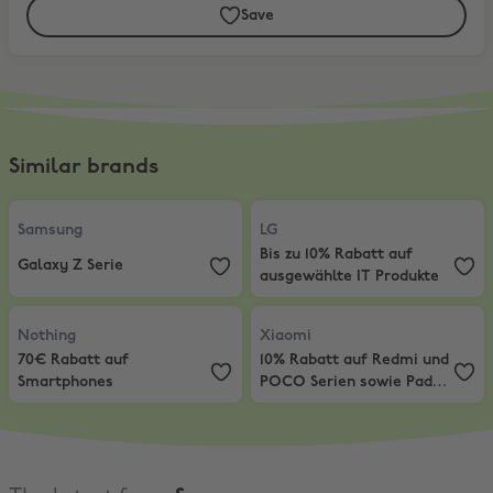
Save
Similar brands
Samsung
,
Galaxy Z Serie
LG
,
Bis zu 10% Rabatt auf ausgewä
Samsung
LG
Bis zu 10% Rabatt auf
Galaxy Z Serie
ausgewählte IT Produkte
Nothing
,
70€ Rabatt auf Smartphones
Xiaomi
,
10% Rabatt auf Redmi un
Nothing
Xiaomi
70€ Rabatt auf
10% Rabatt auf Redmi und
Smartphones
POCO Serien sowie Pad-
Produkte