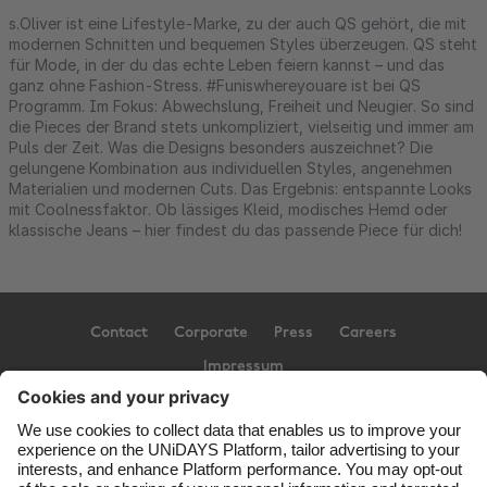
s.Oliver ist eine Lifestyle-Marke, zu der auch QS gehört, die mit
modernen Schnitten und bequemen Styles überzeugen. QS steht
für Mode, in der du das echte Leben feiern kannst – und das
ganz ohne Fashion-Stress. #Funiswhereyouare ist bei QS
Programm. Im Fokus: Abwechslung, Freiheit und Neugier. So sind
die Pieces der Brand stets unkompliziert, vielseitig und immer am
Puls der Zeit. Was die Designs besonders auszeichnet? Die
gelungene Kombination aus individuellen Styles, angenehmen
Materialien und modernen Cuts. Das Ergebnis: entspannte Looks
mit Coolnessfaktor. Ob lässiges Kleid, modisches Hemd oder
klassische Jeans – hier findest du das passende Piece für dich!
Contact
Corporate
Press
Careers
Impressum