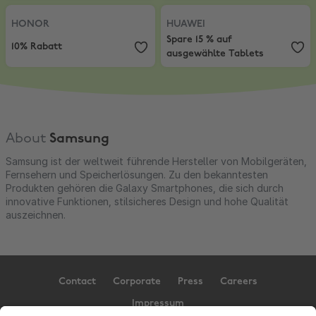
Produkte
HONOR
,
10% Rabatt
HUAWEI
,
Spare 15 % auf ausgewäh
HONOR
HUAWEI
Spare 15 % auf
10% Rabatt
ausgewählte Tablets
About
Samsung
Samsung ist der weltweit führende Hersteller von Mobilgeräten,
Fernsehern und Speicherlösungen. Zu den bekanntesten
Produkten gehören die Galaxy Smartphones, die sich durch
innovative Funktionen, stilsicheres Design und hohe Qualität
auszeichnen.
Contact
Corporate
Press
Careers
Impressum