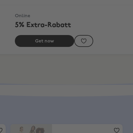
Online
5% Extra-Rabatt
Get now
ASOS
,
10% Rabatt auf Vollpreisartikel + Sale-Artikel