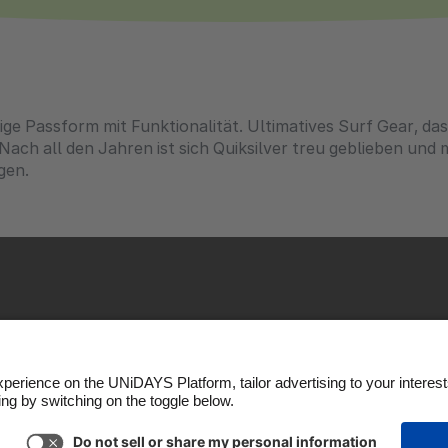
ige Passform mit Funktionalität. Ultimatives Surf Gear, das 
ach all den Jahren ist sich Quiksilver treu geblieben und 
gen.
m
kie Policy
Cookie settings
Privacy Policy
Accessibili