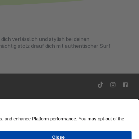
dich verlässlich und stylish bei deinen
mächtig stolz drauf dich mit authentischer Surf
ty
Ad Disclosure
Germany