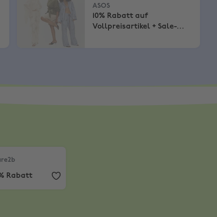
ASOS
10% Rabatt auf
Vollpreisartikel + Sale-
Artikel
tikel zum vollen Preis
re2b
,
12% Rabatt
re2b
2% Rabatt