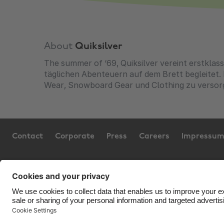
About
Quiksilver
The summer of ‘69, Quiksilver vereint erstklass
täglichen Abenteuern auf dem Brett begleitet. N
Wear, Snowboard Gear und Clothing zu versor
Contact
Corporate
Press
Careers
Impressu
Support
Terms of Service
Coo