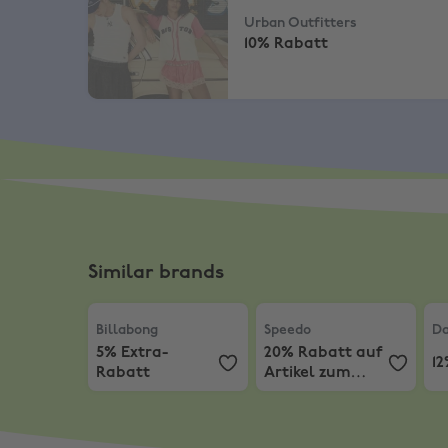
Urban Outfitters
10% Rabatt
Similar brands
Billabong
,
5% Extra-Rabatt
Speedo
,
20% Rabatt auf Ar
Da
Billabong
Speedo
Da
5% Extra-
20% Rabatt auf
1
Rabatt
Artikel zum
vollen Preis