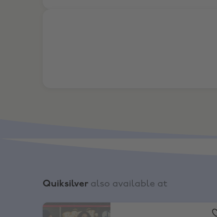
5% Extra-Rabatt
Quiksilver
also available at
Urban Outfitters
,
10% Rabatt