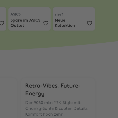
Campus-Schuhe
N private+home label
ASICS
,
Spare im ASICS Outlet
size?
,
Neue Kollektion
ASICS
size?
Spare im ASICS
Neue
Outlet
Kollektion
Retro-Vibes. Future-
Energy
Der 9060 mixt Y2K-Style mit
Chunky-Sohle & coolen Details.
Komfort hoch zehn.