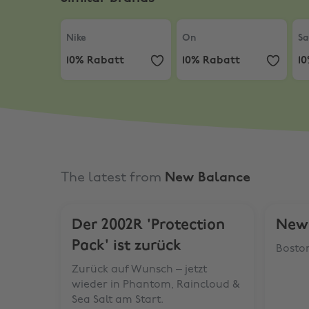
Nike
,
10% Rabatt
On
,
10% Rabatt
Sa
Nike
On
Sa
10% Rabatt
10% Rabatt
1
The latest from
New Balance
Der 2002R 'Protection
New 
Pack' ist zurück
Boston
Zurück auf Wunsch – jetzt
wieder in Phantom, Raincloud &
Sea Salt am Start.