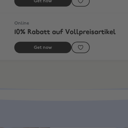
Get now
Online
10% Rabatt auf Vollpreisartikel
Get now