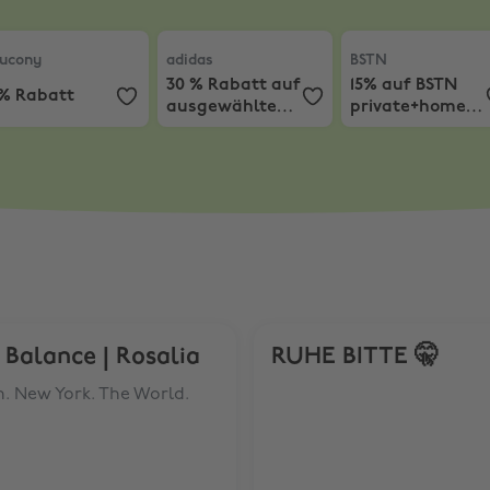
ucony
,
10% Rabatt
adidas
,
30 % Rabatt auf ausgewählte 
BSTN
,
15% auf BST
ucony
adidas
BSTN
30 % Rabatt auf
15% auf BSTN
0% Rabatt
ausgewählte
private+home
Campus-
label
Schuhe
Balance | Rosalia
RUHE BITTE 🤫
. New York. The World.