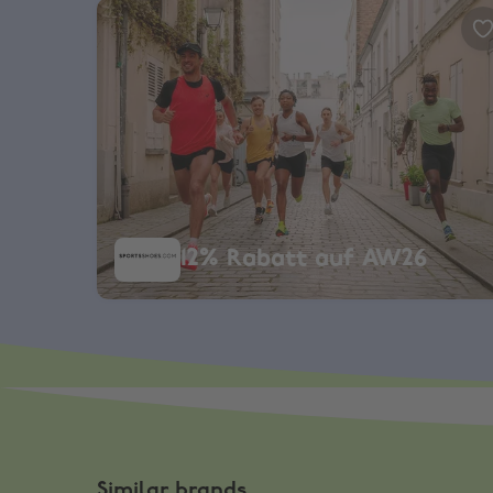
SportsShoes, 12% Rabatt auf AW26
12% Rabatt auf AW26
Similar brands