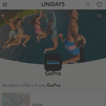
UNiDAYS
GoPro
Student offers from
GoPro
Extra 5% Rabatt auf alles
Online