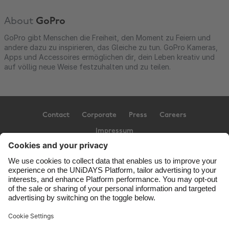
About
GoPro
GoPro gibt Menschen die Freiheit, den Moment zu Feiern und
andere dazu zu inspirieren, das Gleiche zu tun. GoPro Kameras,
Apps und Accessoires ermöglichen dir, dein Leben kreativ und
auf völlig neue Weise festzuhalten und zu teilen.
Contact
Corporate
Press
Careers
Impressum
Support
Terms of Service
Cookie Policy