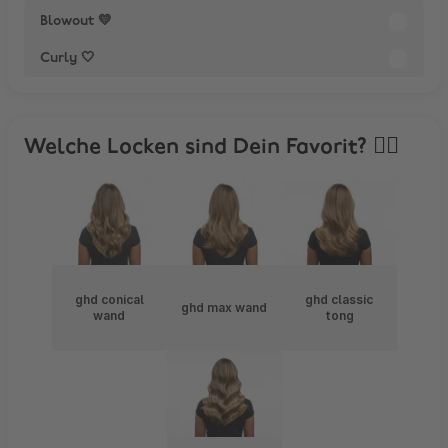
Blowout 💛
Curly 🤍
Welche Locken sind Dein Favorit? ❤️‍🔥
ghd conical
ghd classic
ghd max wand
wand
tong