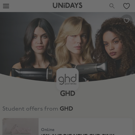
UNiDAYS
GHD
Student offers from
GHD
15% AUF DIE NEUE GHD PINK COLLECTION
Online