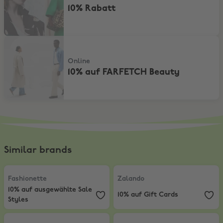
10% Rabatt
10% auf FARFETCH Beauty
Online
10% auf FARFETCH Beauty
Similar brands
Fashionette
,
10% auf ausgewählte Sale Styles
Zalando
,
10% auf Gift Cards
Fashionette
Zalando
10% auf ausgewählte Sale
10% auf Gift Cards
Styles
ABOUT YOU
,
10% Rabatt
momox fashion
,
10% Rabatt