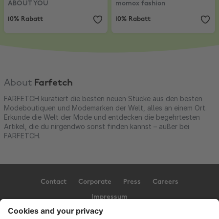
ABOUT YOU
momox fashion
10% Rabatt
10% Rabatt
About
Farfetch
FARFETCH kuratiert die besten neuen Stücke aus den besten
Modeboutiquen und Modemarken der Welt, alles an einem Ort.
Erkunde die Welt der Mode und entdecken die begehrtesten
Artikel, die du nirgendwo sonst finden kannst – außer bei
FARFETCH.
Contact
Corporate
Press
Careers
Impressum