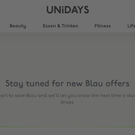
UNiDAYS
Beauty
Essen & Trinken
Fitness
Lif
Stay tuned for new
Blau
offers
eart to save
Blau
and we’ll let you know the next time a stu
drops.