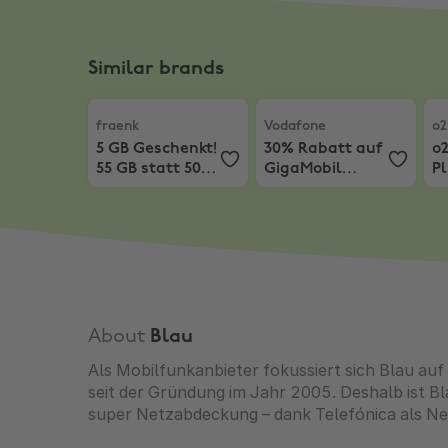
Similar brands
fraenk
,
5 GB Geschenkt! 55 GB statt 50 GB für 15
Vodafone
,
30% Rabatt au
o2
fraenk
Vodafone
o2
5 GB Geschenkt!
30% Rabatt auf
o
55 GB statt 50
GigaMobil
Pl
GB für 15€
Young XS + 5%
S
Extra Rabatt
G
Ul
P
G
About
Blau
Als Mobilfunkanbieter fokussiert sich Blau au
seit der Gründung im Jahr 2005. Deshalb ist 
super Netzabdeckung – dank Telefónica als Ne