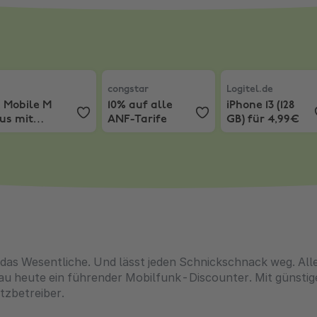
€
f GigaMobil Young XS + 5% Extra Rabatt
,
o2 Mobile M Plus mit Samsung Galaxy S26 Ultra + Buds 4 P
congstar
,
10% auf alle ANF-Tarife
Logitel.de
,
iPhone 
congstar
Logitel.de
2 Mobile M
10% auf alle
iPhone 13 (128
us mit
ANF-Tarife
GB) für 4,99€
amsung
alaxy S26
tra + Buds 4
ro + 40€
utschein
f das Wesentliche. Und lässt jeden Schnickschnack weg. All
Blau heute ein führender Mobilfunk-Discounter. Mit güns
tzbetreiber.