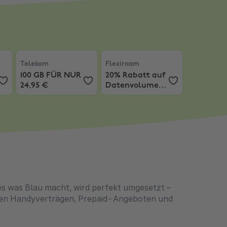
ro + 40€ Gutschein
13 (128 GB) für 4,99€
Telekom
,
100 GB FÜR NUR 24,95 €
Flexiroam
,
20% Rabatt auf Daten
Telekom
Flexiroam
100 GB FÜR NUR
20% Rabatt auf
24,95 €
Datenvolumen
für die Reise
es was Blau macht, wird perfekt umgesetzt –
tigen Handyverträgen, Prepaid-Angeboten und