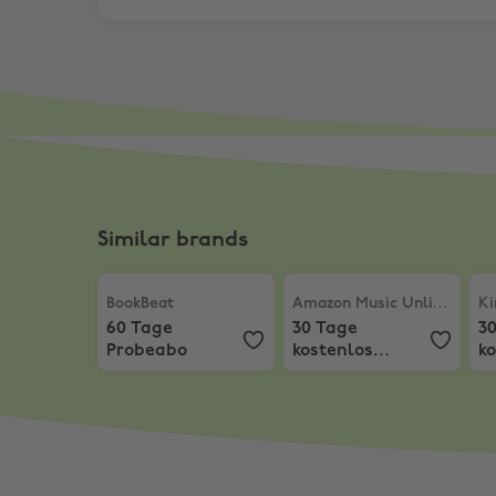
Similar brands
BookBeat
,
60 Tage Probeabo
Amazon Music Unlimited
Kin
BookBeat
Amazon Music Unlimited
Ki
60 Tage
30 Tage
3
Probeabo
kostenlos
k
Testversion