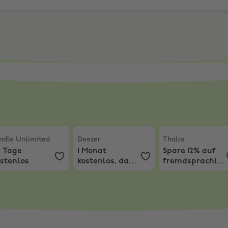
dle Unlimited
,
30 Tage kostenlos Testversion
,
30 Tage kostenlos
Deezer
,
1 Monat kostenlos, dann 5,99 E
Thalia
,
Spare 12%
ndle Unlimited
Deezer
Thalia
0 Tage
1 Monat
Spare 12% auf
ostenlos
kostenlos, dann
fremdsprachige
5,99 EUR/Monat
Bücher